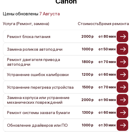
Canon
Цены обновлены
7 Августа
Услуга (Ремонт, замена)
Стоимость
Время ремонта
Ремонт блока питания
2000 р
от 80 мин
Замена роликов автоподачи
1000 р
от 50 мин
Ремонт двигателя привода
1800 р
от 70 мин
автоподачи
Устранение ошибок калибровки
1200 р
от 60 мин
Устранение перегрева устройства
1500 р
от 70 мин
Замена корпуса или устранение
2000 р
от 90 мин
механических повреждений
Ремонт системы захвата бумаги
1300 р
от 60 мин
Обновление драйверов или ПО
1000 р
от 30 мин