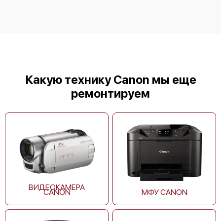
Canon imageFORMULA R10
Какую технику Canon мы еще
ремонтируем
Canon imageFORMULA DR‑M1060II
ВИДЕОКАМЕРА
CANON
МФУ CANON
Canon imageFORMULA R40