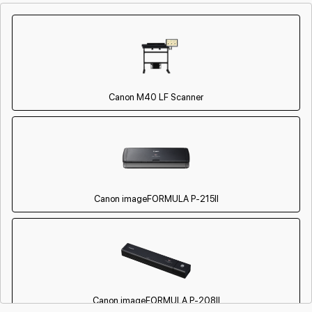
Чистка стекла сканера
800 р
от 40 мин
Ремонт или замена датчика
2500 р
от 90 мин
изображения (CIS/CCD)
Замена лампы сканирования
1800 р
от 70 мин
Canon M40 LF Scanner
Canon imageFORMULA P‑215II
Canon imageFORMULA P‑208II