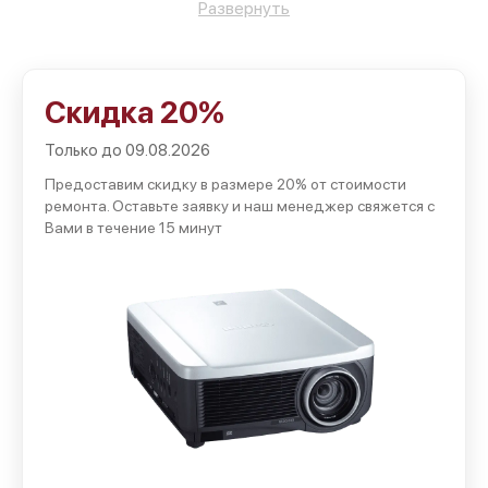
Сервис Canon предоставляет клиентам следующие
Развернуть
преимущества:
точное определение причины сбоя без ненужной
разборки аппарата;
Скидка 20%
подбор совместимых деталей с учетом серии,
модификации и года выпуска;
Только до 09.08.2026
понятная смета с заранее согласованной итоговой
Предоставим скидку в размере 20% от стоимости
ремонта. Оставьте заявку и наш менеджер свяжется с
стоимостью;
Вами в течение 15 минут
бережное обращение со стеклом, корпусом и
считывающими элементами;
гарантийные обязательства на замененные
компоненты и проведенные операции.
Такой подход помогает вернуть стабильность и
продлить рабочий ресурс оборудования.
Работы, выполняемые в сервисном